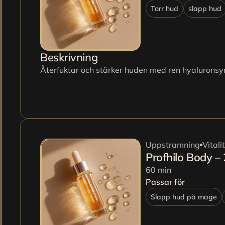
Torr hud
slapp hud
Beskrivning
Återfuktar och stärker huden med ren hyaluronsyra
Uppstramning
Vitali
Profhilo Body –
60 min
Passar för
Slapp hud på mage