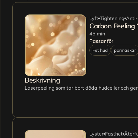
Lyft
Tightening
Anti
Carbon Peeling 
45 min
Passar för
Fet hud
pormaskar
Beskrivning
Laserpeeling som tar bort döda hudceller och ger 
Lyster
Fasthet
Återf