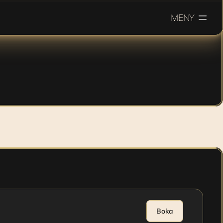
MENY
e och ger 
r.
Boka