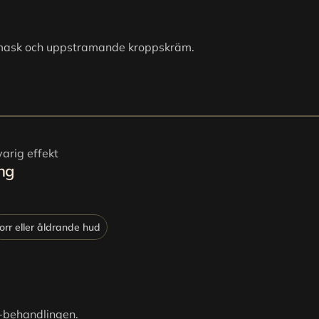
r mask och uppstramande kroppskräm.
arig effekt
ing
torr eller åldrande hud
o-behandlingen.