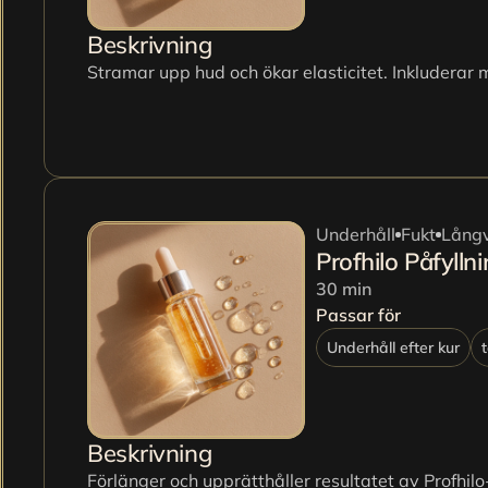
Beskrivning
Stramar upp hud och ökar elasticitet. Inkludera
Underhåll
Fukt
Långv
Profhilo Påfylln
30 min
Passar för
Underhåll efter kur
Beskrivning
Förlänger och upprätthåller resultatet av Profhil