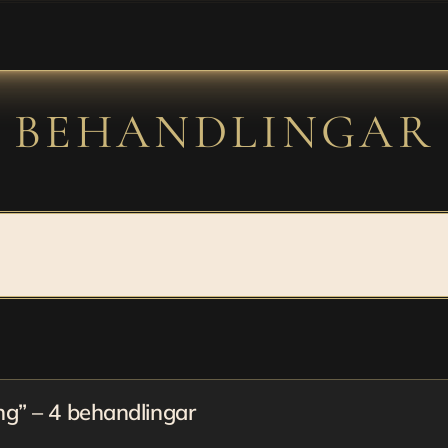
BEHANDLINGAR
ling som stimulerar hudens förnyels
örbättrad struktur, spänst och lyste
g” – 4 behandlingar