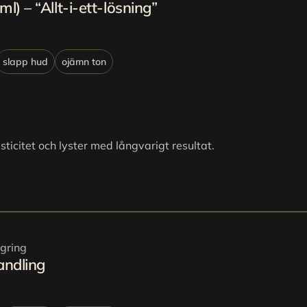
l) – “Allt-i-ett-lösning” 
slapp hud
ojämn ton
lasticitet och lyster med långvarigt resultat.
gring
andling