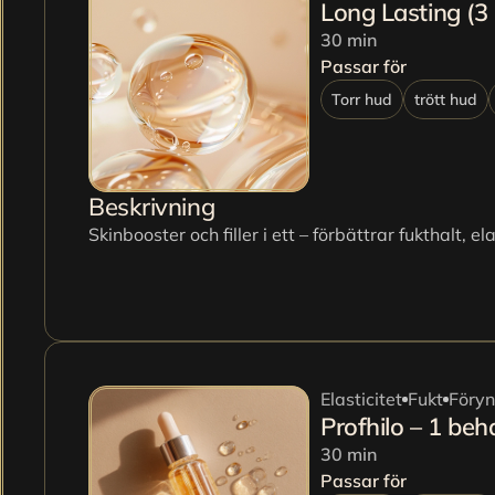
Long Lasting (3 m
30 min
Passar för
Torr hud
trött hud
Beskrivning
Skinbooster och filler i ett – förbättrar fukthalt, e
Elasticitet
Fukt
Föryn
Profhilo – 1 beh
30 min
Passar för