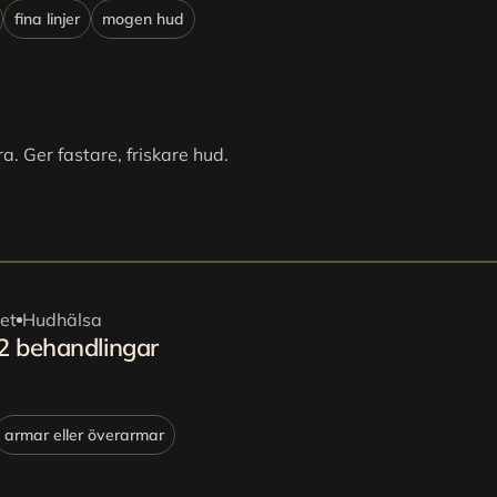
fina linjer
mogen hud
. Ger fastare, friskare hud.
tet
Hudhälsa
 2 behandlingar
armar eller överarmar