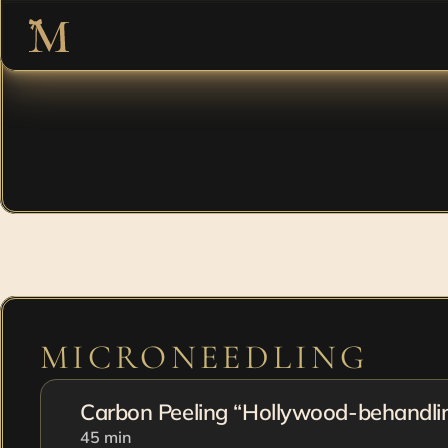
En behand
f
MICRONEEDLING
Carbon Peeling “Hollywood-behandlin
45 min