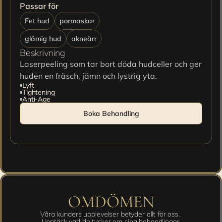
Passar för
Fet hud
pormaskar
glåmig hud
akneärr
Beskrivning
Laserpeeling som tar bort döda hudceller och ger 
huden en fräsch, jämn och lystrig yta.
Lyft
Tightening
Anti-Age
Boka Behandling
OMDÖMEN
Våra kunders upplevelser betyder allt för oss. 
Upptäck vad de tycker om sina behandlingar.