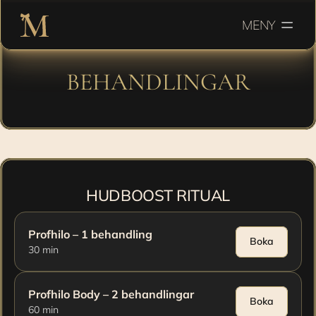
MENY
BEHANDLINGAR
En uppfriskande kur som ger huden ny lyster, energi 
och livfullhet.
HUDBOOST RITUAL
Profhilo – 1 behandling
Boka
30 min
Profhilo Body – 2 behandlingar
Boka
60 min 