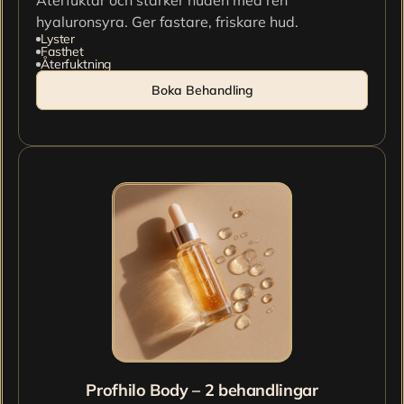
Återfuktar och stärker huden med ren 
hyaluronsyra. Ger fastare, friskare hud.
Lyster
Fasthet
Återfuktning
Boka Behandling
Profhilo Body – 2 behandlingar