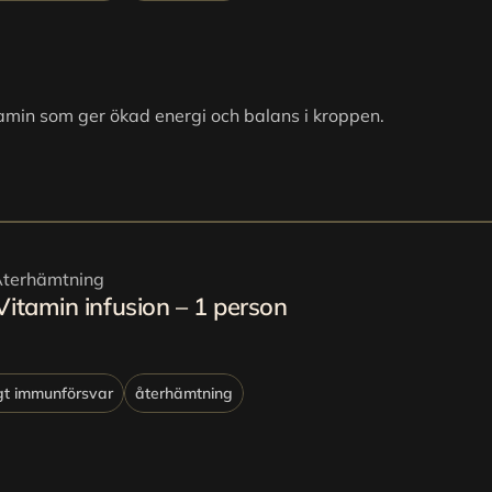
amin som ger ökad energi och balans i kroppen.
terhämtning
Vitamin infusion – 1 person
gt immunförsvar
återhämtning