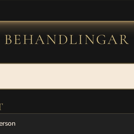
BEHANDLINGAR
de vitaminboost som ger huden ny en
och balans.
T
person