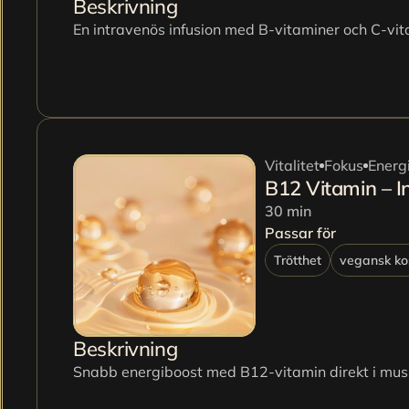
Beskrivning
En intravenös infusion med B-vitaminer och C-vit
Vitalitet
Fokus
Energ
B12 Vitamin – I
30 min
Passar för
Trötthet
vegansk ko
Beskrivning
Snabb energiboost med B12-vitamin direkt i musk