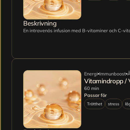
Beskrivning
En intravenös infusion med B-vitaminer och C-vit
Energi
Immunboost
Å
Vitamindropp / 
60 min
Passar för
Trötthet
stress
lå