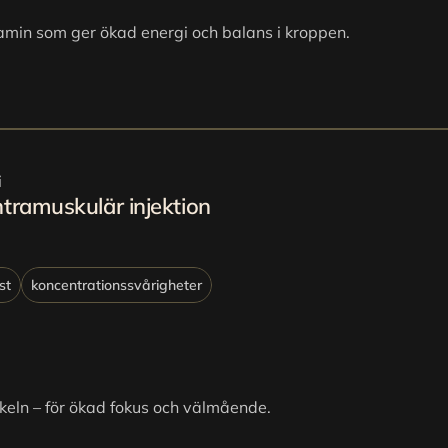
amin som ger ökad energi och balans i kroppen.
i
ntramuskulär injektion
st
koncentrationssvårigheter
eln – för ökad fokus och välmående.