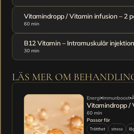
Vitamindropp / Vitamin infusion – 2 p
60 min
B12 Vitamin – Intramuskulär injektio
30 min
LÄS MER OM BEHANDLI
Energi
Immunboost
Å
Vitamindropp / 
60 min
Passar för
Trötthet
stress
lå