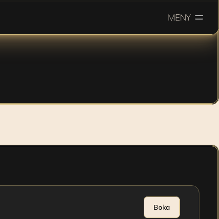
MENY
ergi, lyster 
Boka