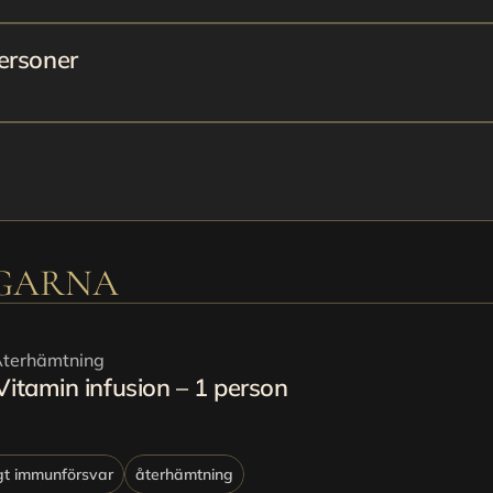
ersoner 
n
NGARNA
terhämtning
Vitamin infusion – 1 person
gt immunförsvar
återhämtning