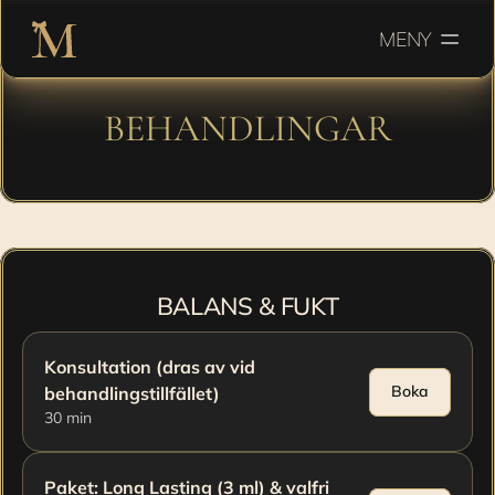
MENY
BEHANDLINGAR
En återfuktande behandling som återställer hudens 
balans och ger en fräsch, mjuk och strålande känsla.
BALANS & FUKT
Konsultation (dras av vid 
Boka
behandlingstillfället)
30 min 
Paket: Long Lasting (3 ml) & valfri 