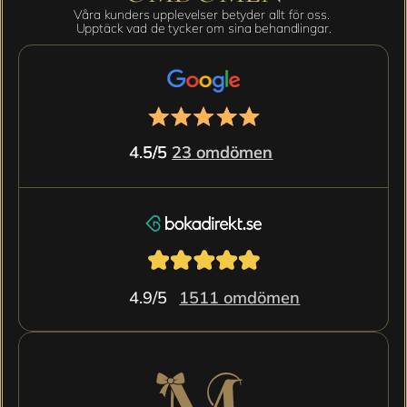
Våra kunders upplevelser betyder allt för oss. 
Upptäck vad de tycker om sina behandlingar.
4.5/5 
4.5/5 
23 omdömen
23 omdömen
4.9/5 
1511 omdömen