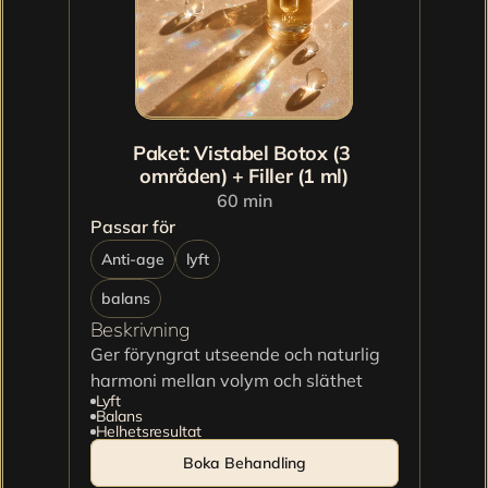
Paket: Vistabel Botox (3 
områden) + Filler (1 ml)
60 min
Passar för
Anti-age
lyft
balans
Beskrivning
Ger föryngrat utseende och naturlig 
harmoni mellan volym och släthet
Lyft
Balans
Helhetsresultat
Boka Behandling