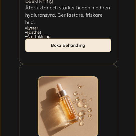
Beskrivning
Återfuktar och stärker huden med ren 
hyaluronsyra. Ger fastare, friskare 
hud.
Lyster
Fasthet
Återfuktning
Boka Behandling