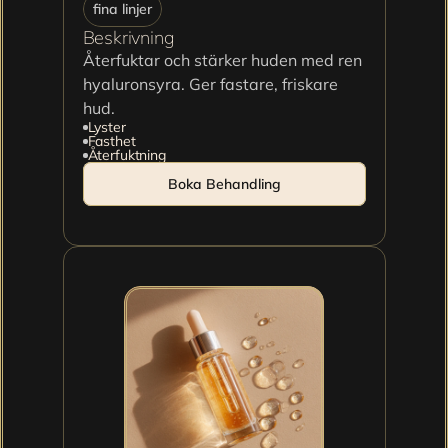
fina linjer
Beskrivning
Återfuktar och stärker huden med ren 
hyaluronsyra. Ger fastare, friskare 
hud.
Lyster
Fasthet
Återfuktning
Boka Behandling