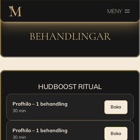
MENY
BEHANDLINGAR
En uppfriskande kur som ger huden ny lyster, energi 
och livfullhet.
HUDBOOST RITUAL
Profhilo – 1 behandling
Boka
30 min
Profhilo – 1 behandling
Boka
30 min